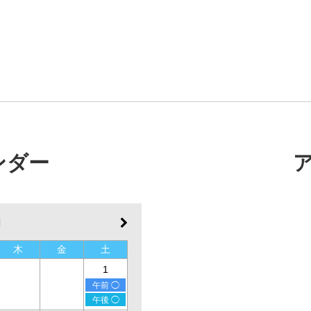
ンダー
月
木
金
土
1
午前 ◯
午後 ◯