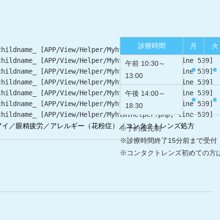
診療時間
月
火
childname_ [
APP/View/Helper/MyhtmlHelper.php
, line 
539
]
childname_ [
APP/View/Helper/MyhtmlHelper.php
, line 
539
]
午前 10:30～
●
●
childname_ [
APP/View/Helper/MyhtmlHelper.php
, line 
539
]
13:00
childname_ [
APP/View/Helper/MyhtmlHelper.php
, line 
539
]
childname_ [
APP/View/Helper/MyhtmlHelper.php
, line 
539
]
午後 14:00～
●
●
childname_ [
APP/View/Helper/MyhtmlHelper.php
, line 
539
]
18:30
childname_ [
APP/View/Helper/MyhtmlHelper.php
, line 
539
]
アイ／眼精疲労／アレルギー（花粉症）／コンタクトレンズ処方
※予約優先制
※診療時間終了15分前まで受付
※コンタクトレンズ初めての方