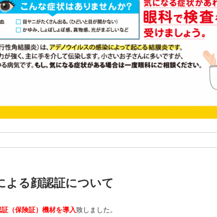
による顔認証について
認証（保険証）機材を導入
致しました。