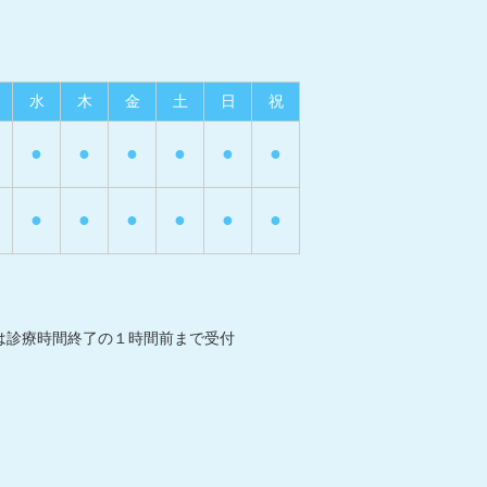
水
木
金
土
日
祝
●
●
●
●
●
●
●
●
●
●
●
●
は診療時間終了の１時間前まで受付