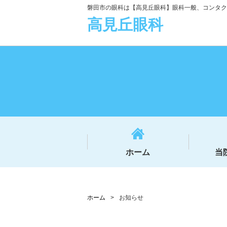
磐田市の眼科は【高見丘眼科】眼科一般、コンタク
高見丘眼科
ホーム
当
ホーム
>
お知らせ